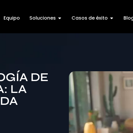
Equipo
Soluciones
Casos de éxito
Blo
OGÍA DE
: LA
ADA