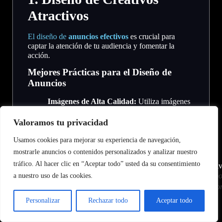
Atractivos
El diseño de
anuncios efectivos
es crucial para
captar la atención de tu audiencia y fomentar la
acción.
Mejores Prácticas para el Diseño de
Anuncios
Imágenes de Alta Calidad:
Utiliza imágenes
claras y de alta resolución.
Texto Claro y Conciso:
Asegúrate de que el
Valoramos tu privacidad
mensaje sea fácil de entender.
Llamadas a la Acción (CTA):
Incluye CTAs
Usamos cookies para mejorar su experiencia de navegación,
que incentiven al usuario a actuar.
mostrarle anuncios o contenidos personalizados y analizar nuestro
tráfico. Al hacer clic en “Aceptar todo” usted da su consentimiento
https://st2.depositphotos.com/4352269/8297/v/600/dep
a nuestro uso de las cookies.
stock-illustration-kpi-key-performance-indicato
Personalizar
Rechazar todo
Aceptar todo
2. Pruebas A/B para