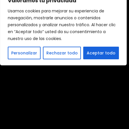
Valoramos tu privacidad
necesidades de cada cliente
para
ofrecer los servicios y la experiencia de la
empresa adecuados para ganar su
Usamos cookies para mejorar su experiencia de
confianza y, luego, superar sus
navegación, mostrarle anuncios o contenidos
expectativas. Los clientes esperan que
personalizados y analizar nuestro tráfico. Al hacer clic
conozcas su negocio lo suficientemente
en “Aceptar todo” usted da su consentimiento a
bien para que superes sus expectativas y
te anticipes a lo que pueden necesitar en
nuestro uso de las cookies.
un futuro cercano.
Personalizar
Rechazar todo
Aceptar todo
Este nivel de conocimiento del cliente es
difícil de alcanzar sin un fuerte
compromiso estratégico. Y aquí es donde
entra en juego
la gestión de la relación
con el cliente o Customer Relationship
Management (CRM
). Es una estrategia
de negocios enfocada en comprender,
anticipar y responder a las necesidades
específicas de los clientes actuales y
potenciales de una empresa para
incrementar el valor de la relación entre
ambas partes.
Algunos de los
beneficios que aporta el
CRM como estrategia de negocios
, son: