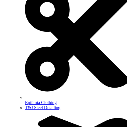
Epifania Clothing
T&J Steel Detailing