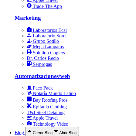
Apple Travel
Trade The App
Marketing
Laboratorios Ecar
Laboratorio Sorel
Grupo Sotillo
Mega Lámparas
Solution Copiers
Dr. Carlos Recio
Serprogas
Automatizaciones/web
Paco Pack
Notaría Mundo Latino
Bay Roofing Pros
Epifania Clothing
T&J Steel Detailing
Apple Travel
Technology Video
Blog
Cerrar Blog
Abrir Blog