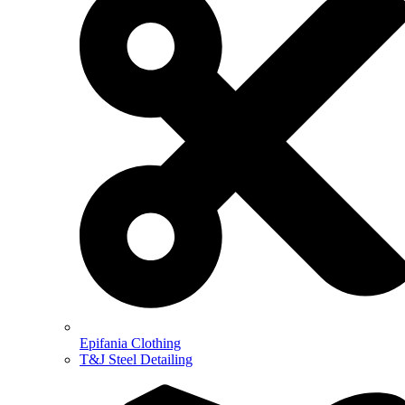
Epifania Clothing
T&J Steel Detailing