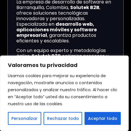
La empresa de desarrollo de software en
Barranquilla, Colombia,
Solutek B2B
,
ofrece soluciones tecnológicas
innovadoras y personalizadas.
Especializada en
desarrollo web,
aplicaciones móviles y software
empresarial
, garantiza productos
eficientes y escalables.
Con un equipo experto y metodologías
ágiles,
Solutek B2B
optimiza procesos y
mejora la productividad de sus clientes. Su
Valoramos tu privacidad
compromiso con la calidad y la
transformación digital la posiciona como
Usamos cookies para mejorar su experiencia de
un referente en el
sector tecnológico.
navegación, mostrarle anuncios o contenidos
personalizados y analizar nuestro tráfico. Al hacer clic
en “Aceptar todo” usted da su consentimiento a
Empresa Solutek B2B
nuestro uso de las cookies.
3.- Empresa
NativApps
Personalizar
Rechazar todo
Aceptar todo
La empresa de desarrollo de software en