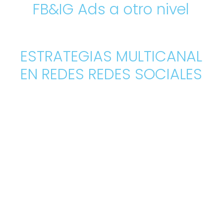
FB&IG Ads a otro nivel
Aumente sus ventas con mensajes
ESTRATEGIAS MULTICANAL
EN REDES REDES SOCIALES
Te ayudará a
VENDER
muchísimo más, te
ahorrará mucho tiempo y dinero.