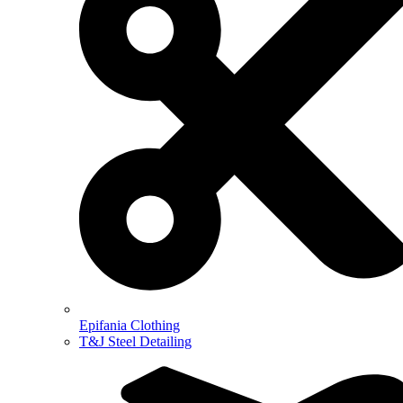
Epifania Clothing
T&J Steel Detailing