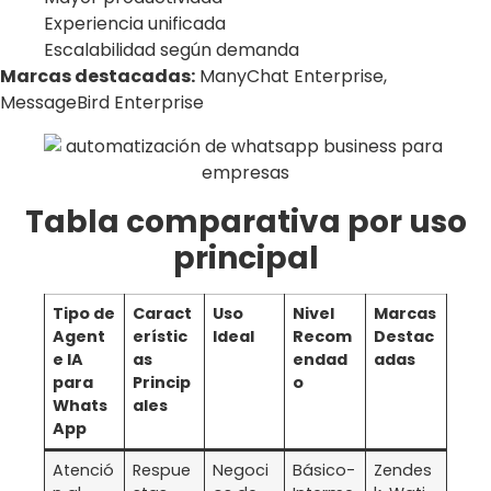
Experiencia unificada
Escalabilidad según demanda
Marcas destacadas:
ManyChat Enterprise,
MessageBird Enterprise
Tabla comparativa por uso
principal
Tipo de
Caract
Uso
Nivel
Marcas
Agent
erístic
Ideal
Recom
Destac
e IA
as
endad
adas
para
Princip
o
Whats
ales
App
Atenció
Respue
Negoci
Básico-
Zendes