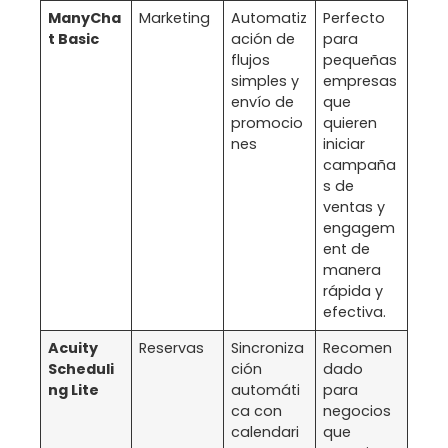
ManyCha
Marketing
Automatiz
Perfecto
t Basic
ación de
para
flujos
pequeñas
simples y
empresas
envío de
que
promocio
quieren
nes
iniciar
campaña
s de
ventas y
engagem
ent de
manera
rápida y
efectiva.
Acuity
Reservas
Sincroniza
Recomen
Scheduli
ción
dado
ng Lite
automáti
para
ca con
negocios
calendari
que