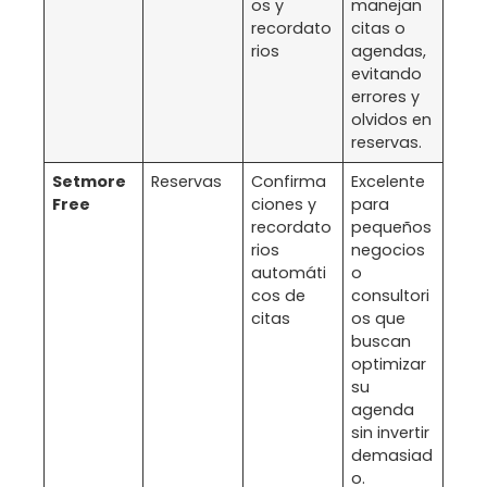
os y
manejan
recordato
citas o
rios
agendas,
evitando
errores y
olvidos en
reservas.
Setmore
Reservas
Confirma
Excelente
Free
ciones y
para
recordato
pequeños
rios
negocios
automáti
o
cos de
consultori
citas
os que
buscan
optimizar
su
agenda
sin invertir
demasiad
o.