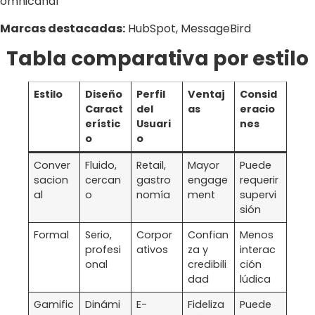
omnicanal
Marcas destacadas:
HubSpot, MessageBird
Tabla comparativa por estilo
Estilo
Diseño
Perfil
Ventaj
Consid
Caract
del
as
eracio
erístic
Usuari
nes
o
o
Conver
Fluido,
Retail,
Mayor
Puede
sacion
cercan
gastro
engage
requerir
al
o
nomía
ment
supervi
sión
Formal
Serio,
Corpor
Confian
Menos
profesi
ativos
za y
interac
onal
credibili
ción
dad
lúdica
Gamific
Dinámi
E-
Fideliza
Puede