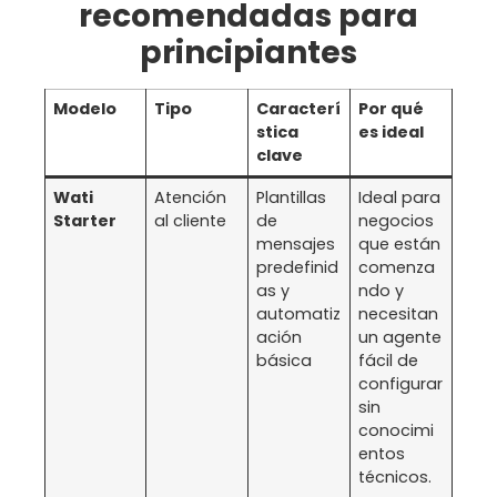
recomendadas para
principiantes
Modelo
Tipo
Caracterí
Por qué
stica
es ideal
clave
Wati
Atención
Plantillas
Ideal para
Starter
al cliente
de
negocios
mensajes
que están
predefinid
comenza
as y
ndo y
automatiz
necesitan
ación
un agente
básica
fácil de
configurar
sin
conocimi
entos
técnicos.