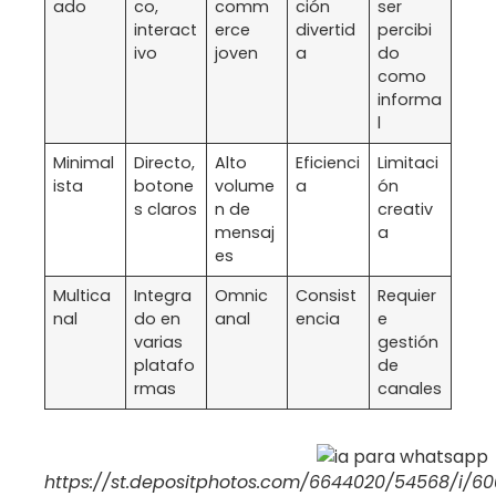
ado
co,
comm
ción
ser
interact
erce
divertid
percibi
ivo
joven
a
do
como
informa
l
Minimal
Directo,
Alto
Eficienci
Limitaci
ista
botone
volume
a
ón
s claros
n de
creativ
mensaj
a
es
Multica
Integra
Omnic
Consist
Requier
nal
do en
anal
encia
e
varias
gestión
platafo
de
rmas
canales
https://st.depositphotos.com/6644020/54568/i/6