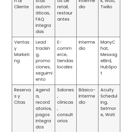
n al
stas
os de
Interme
k, Wati,
Cliente
autom
retail,
dio
Twilio
áticas,
restaur
FAQ
antes
integra
das
Ventas
Lead
E-
Interme
ManyC
y
trackin
comm
dio
hat,
Marketi
g,
erce,
Messag
ng
promo
tiendas
eBird,
ciones,
locales
HubSpo
seguimi
t
ento
Reserva
Agend
Salones
Básico-
Acuity
s y
a,
,
Interme
Schedul
Citas
record
clínicas
dio
ing,
atorios,
,
Setmor
pagos
consult
e, Wati
integra
orios
dos