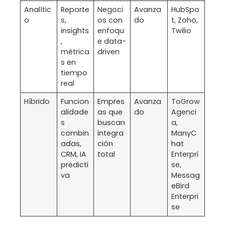
Analític
Reporte
Negoci
Avanza
HubSpo
o
s,
os con
do
t, Zoho,
insights
enfoqu
Twilio
,
e data-
métrica
driven
s en
tiempo
real
Híbrido
Funcion
Empres
Avanza
ToGrow
alidade
as que
do
Agenci
s
buscan
a,
combin
integra
ManyC
adas,
ción
hat
CRM, IA
total
Enterpri
predicti
se,
va
Messag
eBird
Enterpri
se