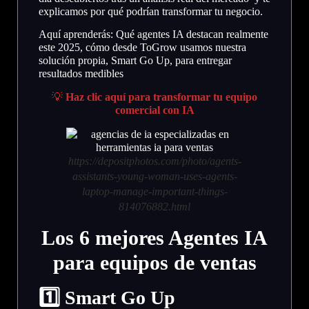
explicamos por qué podrían transformar tu negocio.
Aquí aprenderás: Qué agentes IA destacan realmente
este 2025, cómo desde ToGrow usamos nuestra
solución propia, Smart Go Up, para entregar
resultados medibles
💡
Haz clic aquí para transformar tu equipo
comercial con IA
https://depositphotos.com/photo/agents-
assistants-young-woman-uses-agents-
laptop-manage-important-things-
814076882.html
Los 6 mejores Agentes IA
para equipos de ventas
1️
⃣ Smart Go Up