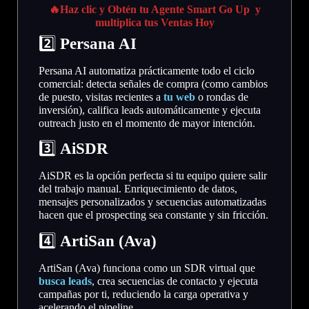
🔥Haz clic y Obtén tu Agente Smart Go Up y
multiplica tus Ventas Hoy
2️
⃣
Persana AI
Persana AI automatiza prácticamente todo el ciclo
comercial: detecta señales de compra (como cambios
de puesto, visitas recientes a
tu web
o rondas de
inversión), califica leads automáticamente y ejecuta
outreach justo en el momento de mayor intención.
3️⃣
AiSDR
AiSDR es la opción perfecta si tu equipo quiere salir
del trabajo manual. Enriquecimiento de datos,
mensajes personalizados y secuencias automatizadas
hacen que el prospecting sea constante y sin fricción.
4️⃣
ArtiSan (Ava)
ArtiSan (Ava) funciona como un SDR virtual que
busca leads
, crea secuencias de contacto y ejecuta
campañas por ti, reduciendo la carga operativa y
acelerando el pipeline.