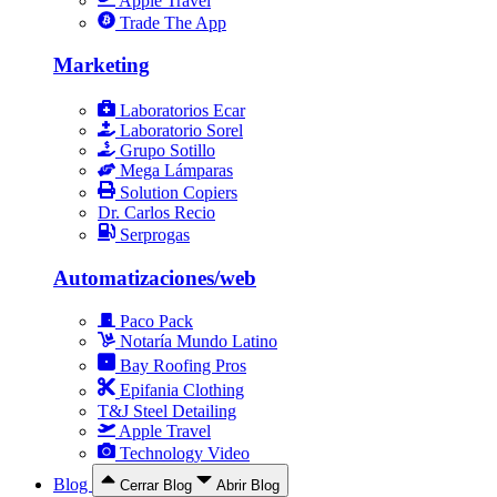
Apple Travel
Trade The App
Marketing
Laboratorios Ecar
Laboratorio Sorel
Grupo Sotillo
Mega Lámparas
Solution Copiers
Dr. Carlos Recio
Serprogas
Automatizaciones/web
Paco Pack
Notaría Mundo Latino
Bay Roofing Pros
Epifania Clothing
T&J Steel Detailing
Apple Travel
Technology Video
Blog
Cerrar Blog
Abrir Blog