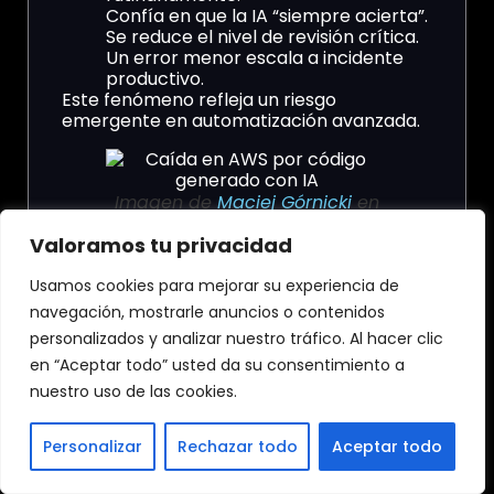
Confía en que la IA “siempre acierta”.
Se reduce el nivel de revisión crítica.
Un error menor escala a incidente
productivo.
Este fenómeno refleja un riesgo
emergente en automatización avanzada.
Imagen de
Maciej Górnicki
en
Pixabay
Valoramos tu privacidad
Responsabilidad:
Usamos cookies para mejorar su experiencia de
¿fallo humano o fallo
navegación, mostrarle anuncios o contenidos
personalizados y analizar nuestro tráfico. Al hacer clic
de IA?
en “Aceptar todo” usted da su consentimiento a
nuestro uso de las cookies.
Amazon sostiene que la
caída en
AWS
fue consecuencia de errores humanos.
Personalizar
Rechazar todo
Aceptar todo
Argumento oficial