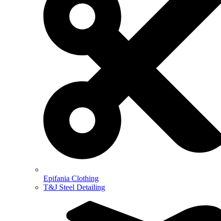
Epifania Clothing
T&J Steel Detailing