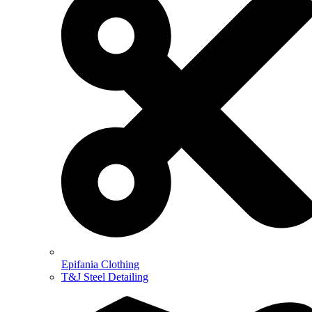
Epifania Clothing
T&J Steel Detailing