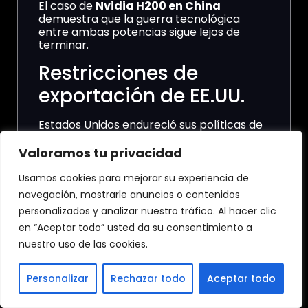
El caso de
Nvidia H200 en China
demuestra que la guerra tecnológica
entre ambas potencias sigue lejos de
terminar.
Restricciones de
exportación de EE.UU.
Estados Unidos endureció sus políticas de
exportación para limitar el acceso chino a
tecnologías estratégicas. El objetivo
Valoramos tu privacidad
principal es evitar que ciertos desarrollos
de IA sean utilizados con fines militares o
Usamos cookies para mejorar su experiencia de
de seguridad nacional.
navegación, mostrarle anuncios o contenidos
personalizados y analizar nuestro tráfico. Al hacer clic
Sin embargo, Nvidia desarrolló versiones y
acuerdos específicos que cumplen ciertos
en “Aceptar todo” usted da su consentimiento a
requisitos regulatorios.
nuestro uso de las cookies.
La postura del gobierno
Personalizar
Rechazar todo
Aceptar todo
chino