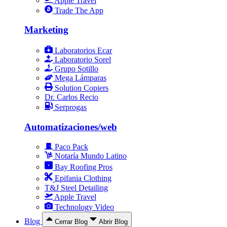
Apple Travel
Trade The App
Marketing
Laboratorios Ecar
Laboratorio Sorel
Grupo Sotillo
Mega Lámparas
Solution Copiers
Dr. Carlos Recio
Serprogas
Automatizaciones/web
Paco Pack
Notaría Mundo Latino
Bay Roofing Pros
Epifania Clothing
T&J Steel Detailing
Apple Travel
Technology Video
Blog
Cerrar Blog
Abrir Blog