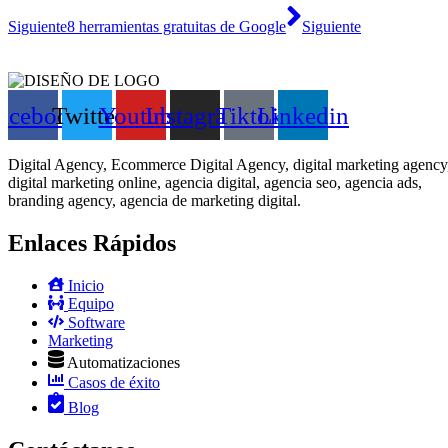
Siguiente
8 herramientas gratuitas de Google
Siguiente
acebook
Twitter
Youtube
Instagram
Tiktok
Linkedin
Digital Agency, Ecommerce Digital Agency, digital marketing agency
digital marketing online, agencia digital, agencia seo, agencia ads,
branding agency, agencia de marketing digital.​
Enlaces Rápidos
Inicio
Equipo
Software
Marketing
Automatizaciones
Casos de éxito
Blog