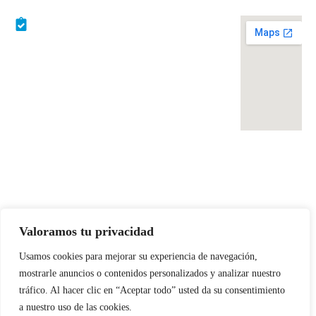
Blog
©2025 Todos los derechos reservados. Togrow Agencia LLC​
Valoramos tu privacidad
BannerText_Seraphinite Accelerator
Turns on site high speed to be attractive for people and search engines.
Usamos cookies para mejorar su experiencia de navegación,
mostrarle anuncios o contenidos personalizados y analizar nuestro
tráfico. Al hacer clic en “Aceptar todo” usted da su consentimiento
a nuestro uso de las cookies.