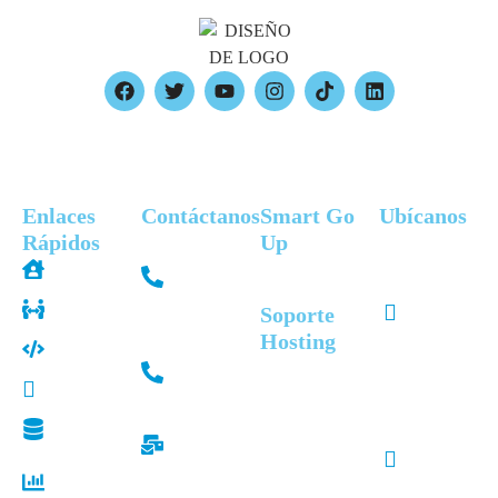
Digital Agency, Ecommerce Digital Agency, digital marketing agency,
digital marketing online, agencia digital, agencia seo, agencia ads,
branding agency, agencia de marketing digital.​
Enlaces
Contáctanos
Smart Go
Ubícanos
Rápidos
ToGrow
Up
2 S
Colombia
Inicio
Biscayne
+57 310
Boulevard
Equipo
Suite 3200
359 7580
Soporte
#5832
ToGrow
Hosting​
Software
Miami,
USA
Florida
+1 839-
Crear
Marketing
274-4147
Ticket
Calle. 51
Automatizaciones
Email
de
#73-76
Contacto@togrowagencia.com
Of. 110 -
Soporte
Casos
116 -
de éxito
Medellín