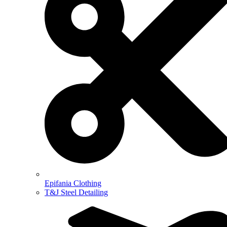
Epifania Clothing
T&J Steel Detailing