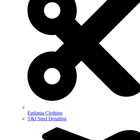
Epifania Clothing
T&J Steel Detailing