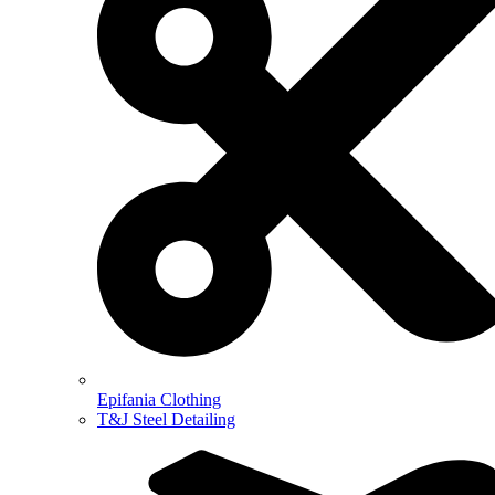
Epifania Clothing
T&J Steel Detailing