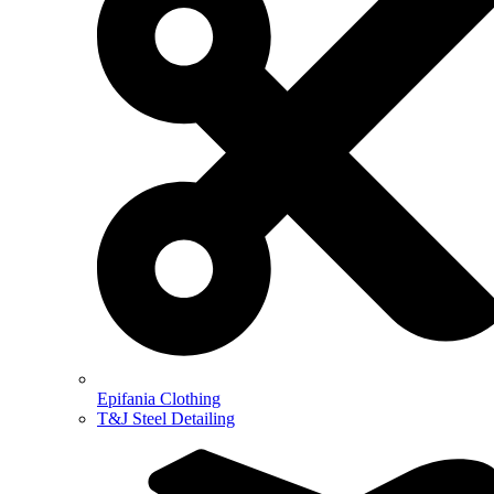
Epifania Clothing
T&J Steel Detailing