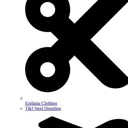
Epifania Clothing
T&J Steel Detailing