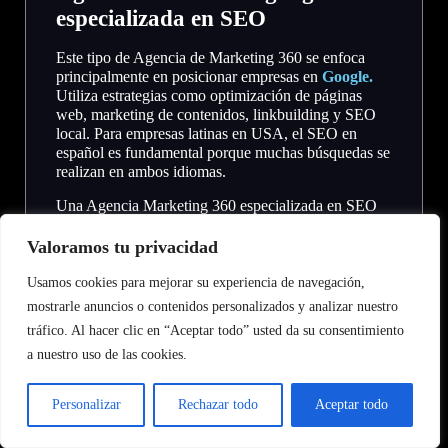
especializada en SEO
Este tipo de Agencia de Marketing 360 se enfoca
principalmente en posicionar empresas en
Google.
Utiliza estrategias como optimización de páginas
web, marketing de contenidos, linkbuilding y SEO
local. Para empresas latinas en USA, el SEO en
español es fundamental porque muchas búsquedas se
realizan en ambos idiomas.
Una Agencia Marketing 360 especializada en SEO
ayuda a posicionar servicios como abogados de
inmigración, clínicas, contratistas o restaurantes en
Valoramos tu privacidad
ciudades con gran población latina.
Usamos cookies para mejorar su experiencia de navegación,
El beneficio principal es generar tráfico orgánico
mostrarle anuncios o contenidos personalizados y analizar nuestro
constante sin depender totalmente de publicidad
tráfico. Al hacer clic en “Aceptar todo” usted da su consentimiento
paga.
a nuestro uso de las cookies.
Agencia de Marketing Digital 360
enfocada en publicidad digital
Personalizar
Rechazar todo
Aceptar todo
Otra variante de Agencia de Marketing 360 trabaja