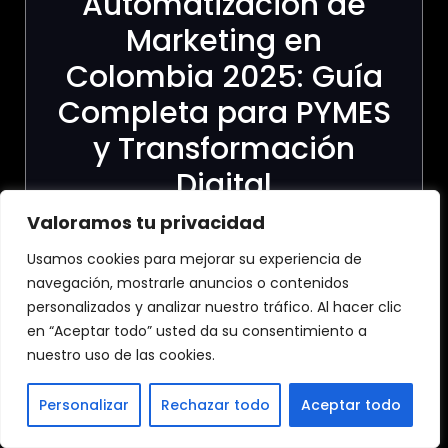
Automatización de
Marketing en
Colombia 2025: Guía
Completa para PYMES
y Transformación
Digital
Valoramos tu privacidad
A continuación, el Top 5 Agencias de
Automatización Marketing en Colombia
Usamos cookies para mejorar su experiencia de
1.- Agencia de
navegación, mostrarle anuncios o contenidos
personalizados y analizar nuestro tráfico. Al hacer clic
Automatizacion en
en “Aceptar todo” usted da su consentimiento a
Marketing Con
nuestro uso de las cookies.
Agentes IA ToGrow
Personalizar
Rechazar todo
Aceptar todo
ToGrow se posiciona como la agencia