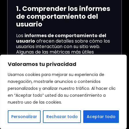
1. Comprender los informes
de comportamiento del
usuario
Los
informes de comportamiento del
usuario
ofrecen detalles sobre cómo los
usuarios interactúan con su sitio web.
Algunas de las métricas más útiles
incluyen:
Valoramos tu privacidad
Páginas vistas
: Cuantas páginas
visitaron los usuarios y cómo
Usamos cookies para mejorar su experiencia de
navegaron entre ellas.
navegación, mostrarle anuncios o contenidos
Flujos de usuarios
: El camino que
personalizados y analizar nuestro tráfico. Al hacer clic
los usuarios toman dentro de tu sitio
web, lo que te permite identificar las
en “Aceptar todo” usted da su consentimiento a
páginas que retienen la atención de
nuestro uso de las cookies.
los visitantes.
Tasa de rebote
: Cuántos usuarios
abandonan tu página sin interactuar,
Personalizar
Rechazar todo
Aceptar todo
lo que puede indicar problemas en la
usabilidad o relevancia del contenido.