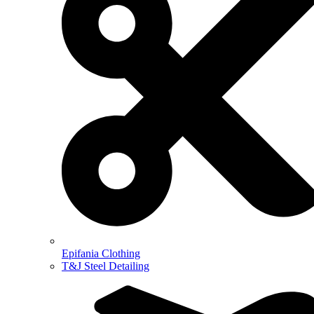
Epifania Clothing
T&J Steel Detailing