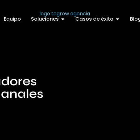
Equipo
Soluciones
Casos de éxito
Blo
adores
manales