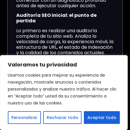
comenzar con un diagnóstico profundo
antes de ejecutar cualquier acción.
Auditoría SEO inicial: el punto de
partida
Lo primero es realizar una auditoría
completa de tu sitio web. Analiza la
velocidad de carga, la experiencia móvil, la
estructura de URL, el estado de indexación
y la calidad de los contenidos actuales.
Herramientas como Google Search
Console, Screaming Frog y SEMrush son
Valoramos tu privacidad
excelentes aliadas en esta fase.
Usamos cookies para mejorar su experiencia de
Identifica también las
fortalezas y
navegación, mostrarle anuncios o contenidos
debilidades de tu competencia
.
personalizados y analizar nuestro tráfico. Al hacer clic
Observa qué palabras clave dominan, qué
tipo de contenido publican y cómo
en “Aceptar todo” usted da su consentimiento a
estructuran sus sitios. Este análisis
nuestro uso de las cookies.
competitivo te dará ideas claras sobre las
oportunidades que puedes aprovechar.
Personalizar
Rechazar todo
Aceptar todo
Definición de objetivos y KPIs claros