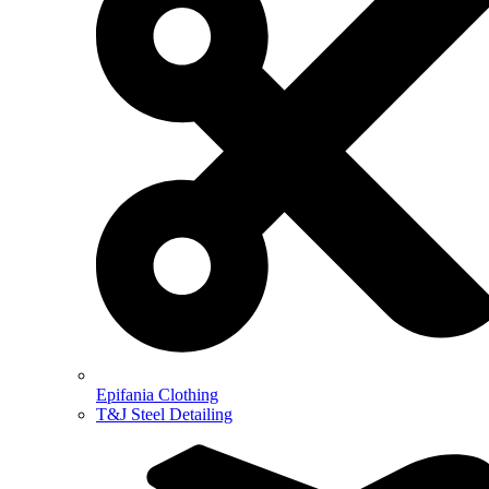
Epifania Clothing
T&J Steel Detailing