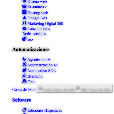
Diseño web
Ecommerce
Hosting web
Google Ads
Marketing Digital 360
Lanzamientos
Redes sociales
seo
Automatizaciones
Agentes de IA
Automatización IA
Automatizar SGU
Branding
Crm
Casos de éxito
Cerrar Casos de éxito
Abrir Casos de éxito
Software
Ediciones Hispánicas