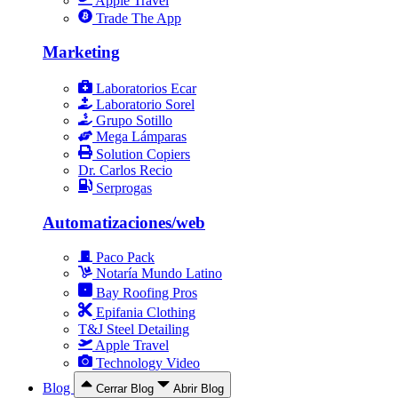
Apple Travel
Trade The App
Marketing
Laboratorios Ecar
Laboratorio Sorel
Grupo Sotillo
Mega Lámparas
Solution Copiers
Dr. Carlos Recio
Serprogas
Automatizaciones/web
Paco Pack
Notaría Mundo Latino
Bay Roofing Pros
Epifania Clothing
T&J Steel Detailing
Apple Travel
Technology Video
Blog
Cerrar Blog
Abrir Blog