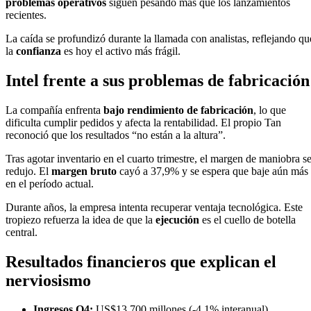
problemas operativos
siguen pesando más que los lanzamientos
recientes.
La caída se profundizó durante la llamada con analistas, reflejando qu
la
confianza
es hoy el activo más frágil.
Intel
frente a sus problemas de fabricación
La compañía enfrenta
bajo rendimiento de fabricación
, lo que
dificulta cumplir pedidos y afecta la rentabilidad. El propio Tan
reconoció que los resultados “no están a la altura”.
Tras agotar inventario en el cuarto trimestre, el margen de maniobra s
redujo. El
margen bruto
cayó a 37,9% y se espera que baje aún más
en el período actual.
Durante años, la empresa intenta recuperar ventaja tecnológica. Este
tropiezo refuerza la idea de que la
ejecución
es el cuello de botella
central.
Resultados financieros que explican el
nerviosismo
Ingresos Q4:
US$13.700 millones (-4,1% interanual).