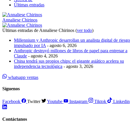
Últimas entradas
Annaliese Chirinos
Últimas entradas de Annaliese Chirinos
(
ver todo
)
Millennium y Anthropic desarrollan un analista digital de riesgo
impulsado por IA
- agosto 6, 2026
Anthropic destruyó millones de libros de papel para entrenar a
Claude
- agosto 4, 2026
China tendrá sus propios chips: el gigante asiático acelera su
independencia tecnológica
- agosto 3, 2026
whatsapp ventas
Síguenos
Facebook
Twitter
Youtube
Instagram
Tiktok
Linkedin
Contáctanos