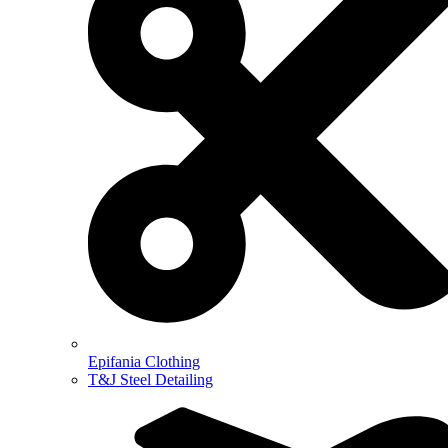
Epifania Clothing
T&J Steel Detailing