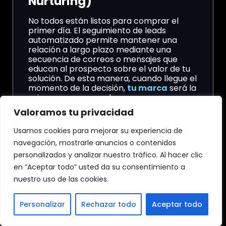
Nurturing)
No todos están listos para comprar el
primer día. El seguimiento de leads
automatizado permite mantener una
relación a largo plazo mediante una
secuencia de correos o mensajes que
educan al prospecto sobre el valor de tu
solución. De esta manera, cuando llegue el
momento de la decisión,
tu marca
será la
primera que recuerden.
Valoramos tu privacidad
Calificación automática de
prospectos (Lead Scoring)
Usamos cookies para mejorar su experiencia de
navegación, mostrarle anuncios o contenidos
¿Cómo saber quién es un cliente potencial
personalizados y analizar nuestro tráfico. Al hacer clic
real? El seguimiento de leads
en “Aceptar todo” usted da su consentimiento a
automatizado asigna puntos a las
acciones de los usuarios. Al visitar páginas
nuestro uso de las cookies.
clave o abrir tus correos, el sistema
identifica a los prospectos más
Personalizar
Rechazar todo
Aceptar todo
calificados, permitiendo que tu equipo de
ventas intervenga solo cuando el lead