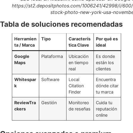
https://st2.depositphotos.com/1006241/42998/i/60
stock-photo-new-york-usa-novembe
Tabla de soluciones recomendadas
Herramien
Tipo
Caracterís
Por qué es
ta / Marca
tica Clave
ideal
Google
Plataforma
Ubicación
Es donde
Maps
en tiempo
están los
real
clientes
Whitespar
Software
Local
Encuentra
k
Citation
dónde citar
Finder
tu marca
ReviewTra
Gestión
Monitoreo
Cuida tu
ckers
de reseñas
reputación
online