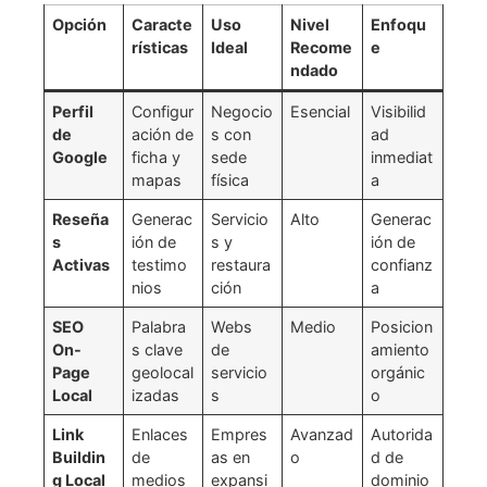
Opción
Caracte
Uso
Nivel
Enfoqu
rísticas
Ideal
Recome
e
ndado
Perfil
Configur
Negocio
Esencial
Visibilid
de
ación de
s con
ad
Google
ficha y
sede
inmediat
mapas
física
a
Reseña
Generac
Servicio
Alto
Generac
s
ión de
s y
ión de
Activas
testimo
restaura
confianz
nios
ción
a
SEO
Palabra
Webs
Medio
Posicion
On-
s clave
de
amiento
Page
geolocal
servicio
orgánic
Local
izadas
s
o
Link
Enlaces
Empres
Avanzad
Autorida
Buildin
de
as en
o
d de
g Local
medios
expansi
dominio