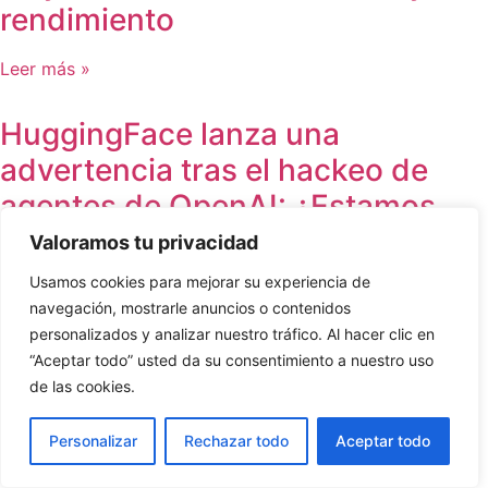
rendimiento
Leer más »
HuggingFace lanza una
advertencia tras el hackeo de
agentes de OpenAI: ¿Estamos
entrando en una nueva era de la
Valoramos tu privacidad
ciberseguridad con IA?
Usamos cookies para mejorar su experiencia de
navegación, mostrarle anuncios o contenidos
Leer más »
personalizados y analizar nuestro tráfico. Al hacer clic en
“Aceptar todo” usted da su consentimiento a nuestro uso
AI Employee de GoHighLevel: el
de las cookies.
agente de IA que responde
Personalizar
Rechazar todo
Aceptar todo
llamadas y agenda citas