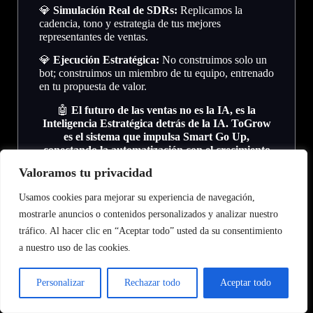
💎
Simulación Real de SDRs:
Replicamos la
cadencia, tono y estrategia de tus mejores
representantes de ventas.
💎
Ejecución Estratégica:
No construimos solo un
bot; construimos un miembro de tu equipo, entrenado
en tu propuesta de valor.
🤖
El futuro de las ventas no es la IA, es la
Inteligencia Estratégica detrás de la IA. ToGrow
es el sistema que impulsa Smart Go Up,
conectando la automatización con el crecimiento
real.
Valoramos tu privacidad
Usamos cookies para mejorar su experiencia de navegación,
2️
HummingAgent AI
mostrarle anuncios o contenidos personalizados y analizar nuestro
tráfico. Al hacer clic en “Aceptar todo” usted da su consentimiento
Esta empresa afirma ser una de las principales en
a nuestro uso de las cookies.
automatización con IA en Raleigh y asegura que sus
soluciones pueden hacer el trabajo de varios
empleados gracias a sus
agentes inteligentes.
Personalizar
Rechazar todo
Aceptar todo
Destacan que muchas compañías de la ciudad ya
están usando sus agentes de IA para ventas y han