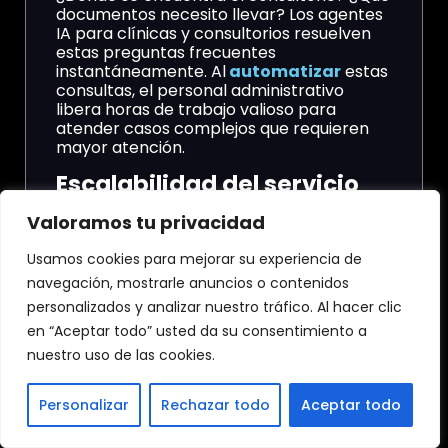
documentos necesito llevar? Los agentes
IA para clínicas y consultorios resuelven
estas preguntas frecuentes
instantáneamente. Al
automatizar
estas
consultas, el personal administrativo
libera horas de trabajo valioso para
atender casos complejos que requieren
mayor atención.
Escalabilidad del servicio
médico
Valoramos tu privacidad
A medida que tu clínica crece, la carga
Usamos cookies para mejorar su experiencia de
operativa aumenta. Al implementar
navegación, mostrarle anuncios o contenidos
agentes IA para clínicas y consultorios,
puedes escalar tu capacidad de atención
personalizados y analizar nuestro tráfico. Al hacer clic
sin necesidad de contratar personal
en “Aceptar todo” usted da su consentimiento a
adicional para recepción. Es la forma más
nuestro uso de las cookies.
rentable de mantener un crecimiento
sostenido y un servicio de excelencia.
Personalizar
Rechazar todo
Aceptar todo
Opció
Nivel
Uso
Enfoq