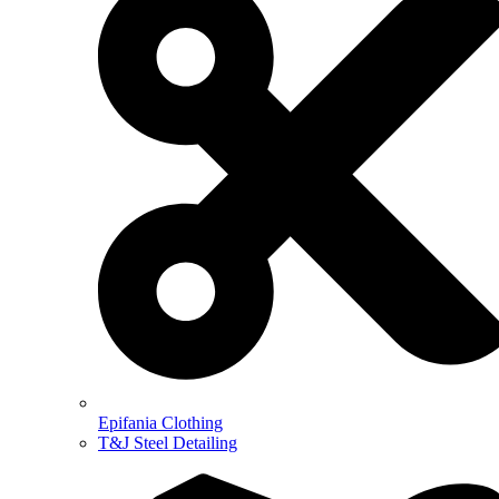
Epifania Clothing
T&J Steel Detailing