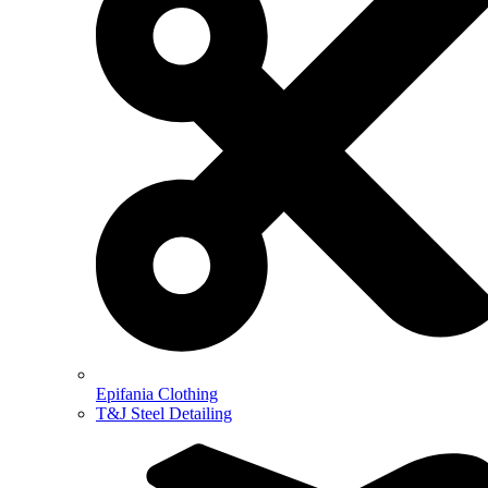
Epifania Clothing
T&J Steel Detailing