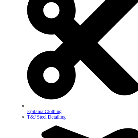
Epifania Clothing
T&J Steel Detailing