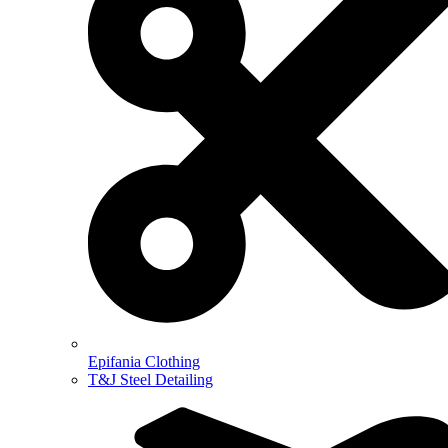
Epifania Clothing
T&J Steel Detailing