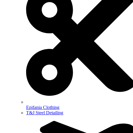
Epifania Clothing
T&J Steel Detailing