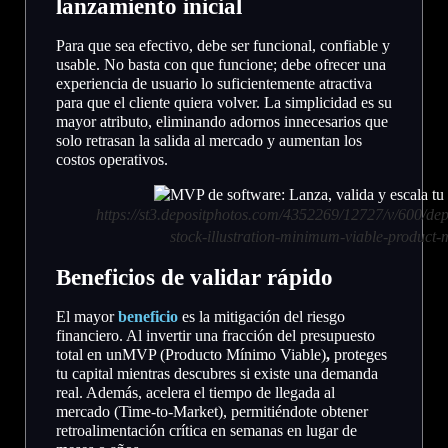
lanzamiento inicial
Para que sea efectivo, debe ser funcional, confiable y
usable. No basta con que funcione; debe ofrecer una
experiencia de usuario lo suficientemente atractiva
para que el cliente quiera volver. La simplicidad es su
mayor atributo, eliminando adornos innecesarios que
solo retrasan la salida al mercado y aumentan los
costos operativos.
https://st3.depositphotos.com/4352269/12727/v/600/d
stock-illustration-minimum-viable-product-m
Beneficios de validar rápido
El mayor
beneficio
es la mitigación del riesgo
financiero. Al invertir una fracción del presupuesto
total en unMVP (Producto Mínimo Viable)
,
proteges
tu capital mientras descubres si existe una demanda
real. Además, acelera el tiempo de llegada al
mercado (Time-to-Market), permitiéndote obtener
retroalimentación crítica en semanas en lugar de