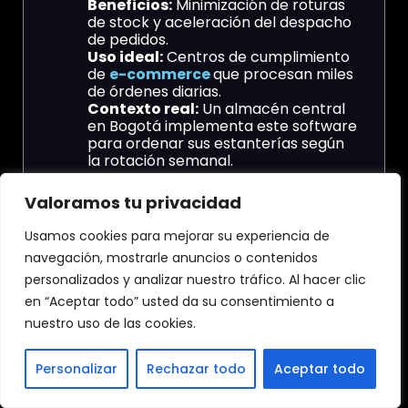
Beneficios:
Minimización de roturas
de stock y aceleración del despacho
de pedidos.
Uso ideal:
Centros de cumplimiento
de
e-commerce
que procesan miles
de órdenes diarias.
Contexto real:
Un almacén central
en Bogotá implementa este software
para ordenar sus estanterías según
la rotación semanal.
Soporte al cliente
Valoramos tu privacidad
Omnicanal 24/7
Usamos cookies para mejorar su experiencia de
Esta herramienta atiende consultas de
navegación, mostrarle anuncios o contenidos
usuarios finales a través de múltiples
personalizados y analizar nuestro tráfico. Al hacer clic
canales digitales como WhatsApp y
entornos web. Responde con precisión
en “Aceptar todo” usted da su consentimiento a
sobre el estado de los envíos sin
nuestro uso de las cookies.
necesidad de intervención humana.
Características:
Comprensión del
Personalizar
Rechazar todo
Aceptar todo
lenguaje natural y conexión con
bases de datos.