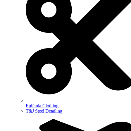
Epifania Clothing
T&J Steel Detailing