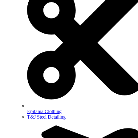
Epifania Clothing
T&J Steel Detailing