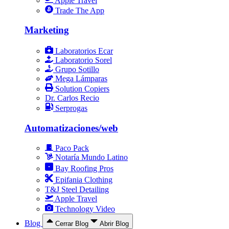
Apple Travel
Trade The App
Marketing
Laboratorios Ecar
Laboratorio Sorel
Grupo Sotillo
Mega Lámparas
Solution Copiers
Dr. Carlos Recio
Serprogas
Automatizaciones/web
Paco Pack
Notaría Mundo Latino
Bay Roofing Pros
Epifania Clothing
T&J Steel Detailing
Apple Travel
Technology Video
Blog
Cerrar Blog
Abrir Blog