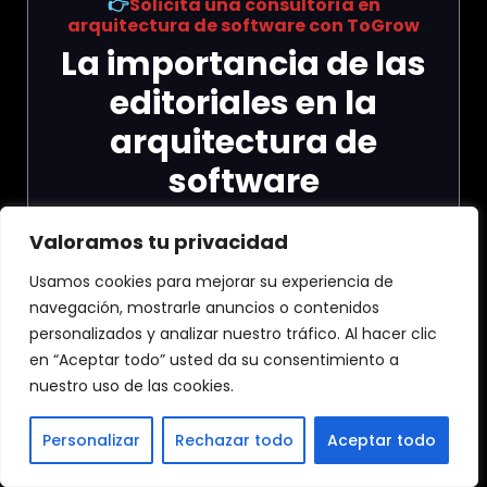
👉
Solicita una consultoría en
arquitectura de software con ToGrow
La importancia de las
editoriales en la
arquitectura de
software
Las editoriales especializadas en
Valoramos tu privacidad
arquitectura de software
juegan un
papel crucial al proporcionar recursos
Usamos cookies para mejorar su experiencia de
que facilitan la comprensión y la práctica
navegación, mostrarle anuncios o contenidos
de los principios fundamentales del diseño
de sistemas. A través de libros, artículos,
personalizados y analizar nuestro tráfico. Al hacer clic
blogs y conferencias, estas editoriales
en “Aceptar todo” usted da su consentimiento a
ayudan a los
desarrolladores
,
nuestro uso de las cookies.
arquitectos y empresas a tomar
decisiones informadas sobre cómo
estructurar sus sistemas para que sean
Personalizar
Rechazar todo
Aceptar todo
eficientes, escalables y mantenibles.