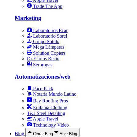
Apple Travel
Trade The App
Marketing
Laboratorios Ecar
Laboratorio Sorel
Grupo Sotillo
Mega Lámparas
Solution Copiers
Dr. Carlos Recio
Serprogas
Automatizaciones/web
Paco Pack
Notaría Mundo Latino
Bay Roofing Pros
Epifania Clothing
T&J Steel Detailing
Apple Travel
Technology Video
Blog
Cerrar Blog
Abrir Blog