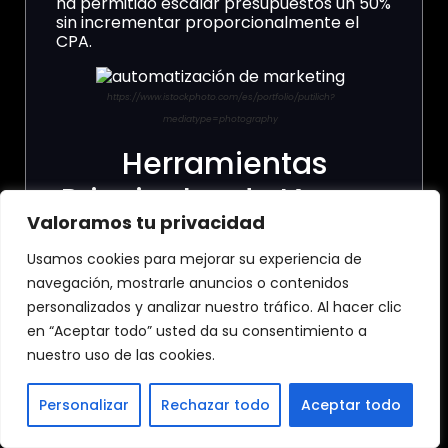
ha permitido escalar presupuestos un 50%
sin incrementar proporcionalmente el
CPA.
https://www.istockphoto.com/es/portfolio/putilich?
mediatype=photography
Herramientas
Principales de IA para
Valoramos tu privacidad
Optimizar
Usamos cookies para mejorar su experiencia de
Presupuestos
navegación, mostrarle anuncios o contenidos
personalizados y analizar nuestro tráfico. Al hacer clic
Meta ofrece un arsenal de herramientas
en “Aceptar todo” usted da su consentimiento a
automatizadas diseñadas
específicamente para la optimización
nuestro uso de las cookies.
presupuestaria.
Nosotros
las clasificamos
según su impacto y facilidad de
Personalizar
Rechazar todo
Aceptar todo
implementación, priorizando aquellas que
entregan resultados rápidos incluso en